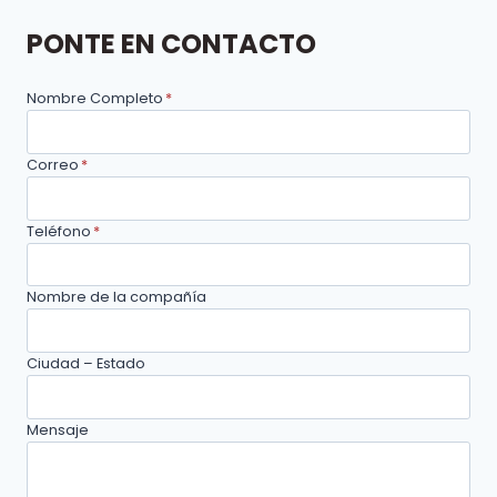
PRÁCTICA
SOSTENIBLE
PONTE EN CONTACTO
PARA
LAS
EMPRESAS
Nombre Completo
*
Correo
*
Teléfono
*
Nombre de la compañía
Ciudad – Estado
Mensaje