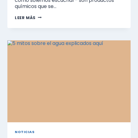
como solemos escuchar– son productos
químicos que se…
PRESENCIA
LEER MÁS
DE
PESTICIDAS
EN
EL
AGUA:
UNA
ADVERTENCIA
SOBRE
RIESGOS
PARA
LA
SALUD
NOTICIAS