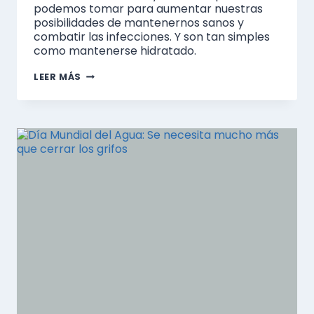
podemos tomar para aumentar nuestras
posibilidades de mantenernos sanos y
combatir las infecciones. Y son tan simples
como mantenerse hidratado.
POR
LEER MÁS
QUÉ
EL
AGUA
ES
ESENCIAL
PARA
UN
SISTEMA
INMUNOLÓGICO
FUERTE