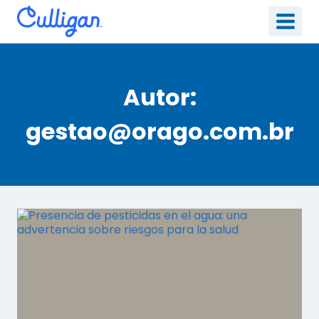
Saltar
al
contenido
Autor:
gestao@orago.com.br