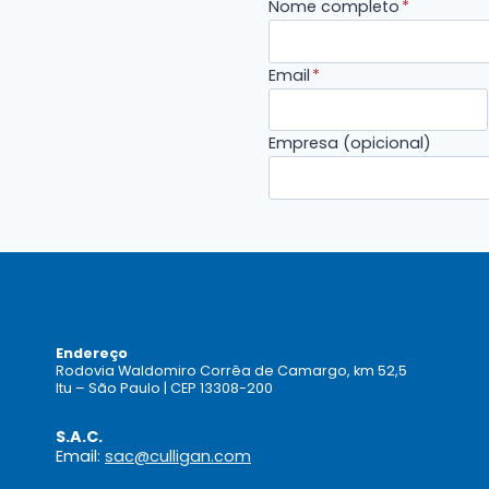
Nome completo
*
Email
*
Empresa (opicional)
Endereço
Rodovia Waldomiro Corrêa de Camargo, km 52,5
Itu – São Paulo | CEP 13308-200
S.A.C.
Email:
sac@culligan.com