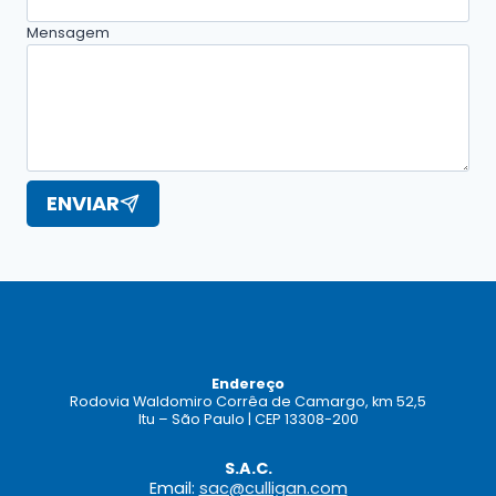
Mensagem
ENVIAR
Endereço
Rodovia Waldomiro Corrêa de Camargo, km 52,5
Itu – São Paulo | CEP 13308-200
S.A.C.
Email:
sac@culligan.com